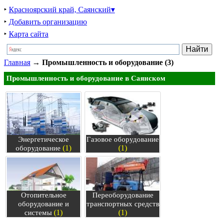
‣
Красноярский край, Саянский▾
‣
Добавить организацию
‣
Карта сайта
Главная
→
Промышленность и оборудование (3)
Промышленность и оборудование в Саянском
Энергетическое
Газовое оборудование
(1)
(1)
оборудование
Отопительное
Переоборудование
оборудование и
транспортных средств
(1)
(1)
системы